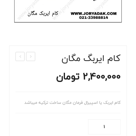
کام ایربگ مگان
وار
چار
2,400,000
تومان
ایرب
چرخ
گ
کپچ
مگا
ر
ن
کام ایربک یا اسپیرال فرمان مگان ساخت ترکیه میباشد
کام
ایربگ