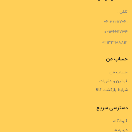
تلفن :
02136057021
02136611734
02133988814
حساب من
حساب من
قوانین و مقررات
شرایط بازگشت کالا
دسترسی سریع
فروشگاه
درباره ما