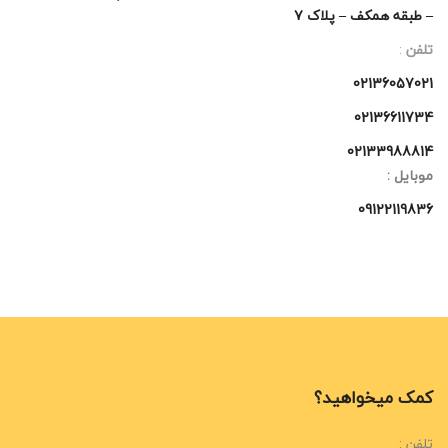
– طبقه همکف – پلاک ۷
تلفن
:
02136057021
02136611734
02133988814
موبایل
:
09122119836
کمک میخواهید؟
تلفن :