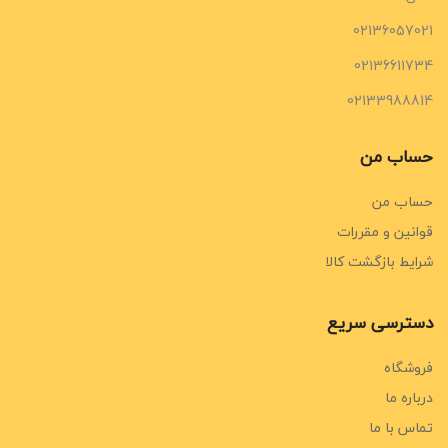
02136057021
02136611734
02133988814
حساب من
حساب من
قوانین و مقررات
شرایط بازگشت کالا
دسترسی سریع
فروشگاه
درباره ما
تماس با ما