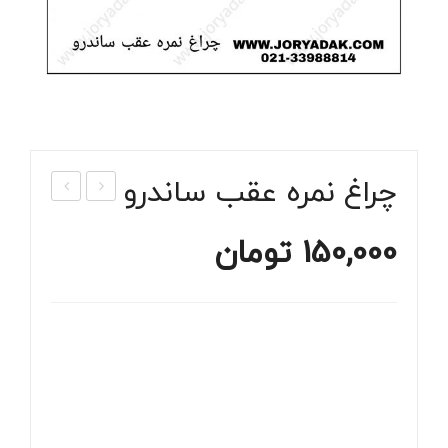
چراغ نمره عقب ساندرو
رپو
الپا
150,000
تومان
ش
ق
روف
رین
ریل
گ
است
است
پ
پ
وی
وی