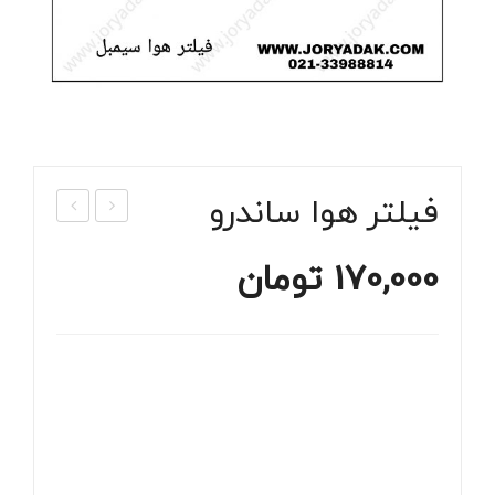
فیلتر هوا ساندرو
یلتر
شنگ
170,000
تومان
روغ
ی
ن
آب
سان
سان
درو
درو