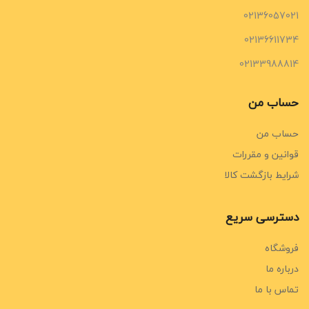
02136057021
02136611734
02133988814
حساب من
حساب من
قوانین و مقررات
شرایط بازگشت کالا
دسترسی سریع
فروشگاه
درباره ما
تماس با ما