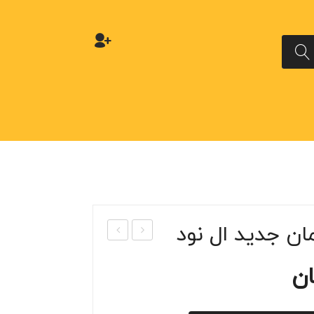
ان جدید ال نود
ونی
وزین
ان
ت
گ
ایرب
ترمو
گ
ستا