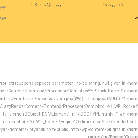
تماس با ما
شرایط بازگشت کالا
734
ت
814
ror: strtoupper() expects parameter 1 to be string, null given in /
enderContent/Frontend/Processor/Dom.php:145 Stack trace: #0 /hom
ontent/Frontend/Processor/Dom.php(145): strtoupper(NULL) #1 /hom
on/LazyRenderContent/Frontend/Processor/Dom.php(107): WP_Rocke
to_element(Object(DOMElement), 2, '<!DOCTYPE html>...') #2 /hom
ontroller.php(155): WP_Rocket\Engine\Optimization\LazyRenderCon
ryad/domains/joryadak.com/public_html/wp-content/plugins in
/home
rocket/inc/Engine/Opti