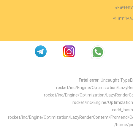
02136611
02133988
Fatal error
: Uncaught TypeEr
rocket/inc/Engine/Optimization/LazyR
rocket/inc/Engine/Optimization/LazyRenderC
rocket/inc/Engine/Optimizati
>add_hash_
rocket/inc/Engine/Optimization/LazyRenderContent/Frontend/C
/home/jo