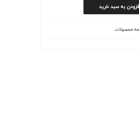
فزودن به سبد خرید
ال
ت
نود
ال
نود
ه محصولات