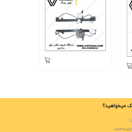
 میخواهید؟
 :
02136057