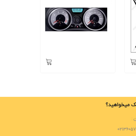
 میخواهید؟
 :
02136057