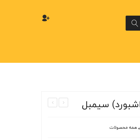
شبورد) سیمبل
اشب
یرب
ورد
گ
,
همه محصولات
مگا
فرما
ن
ن