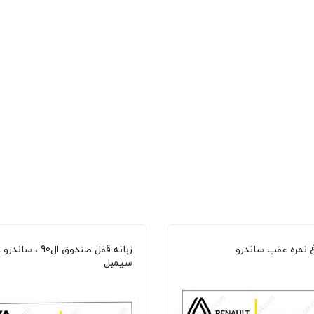
غ نمره عقب ساندرو
زبانه قفل صندوق ال90 ، ساندرو 
سیمبل