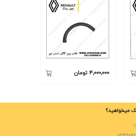
4,000,000
تومان
 میخواهید؟
 :
02136057