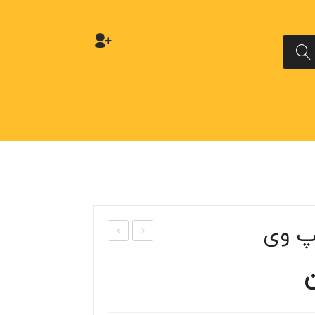
پ وی
ردگی
ک
ر
بالاب
کم
ر
ک
سان