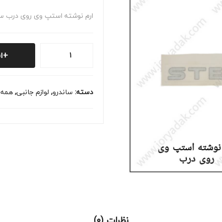
ارم نوشته استپ وی روی درب س
آرم
ا
نوشته
استپ
وی
دسته:
ساندرو
,
لوازم جانبی
,
همه 
عدد
نظرات (0)