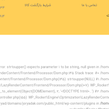
تماس با ما
شرایط بازگشت کالا
734
ت
814
ror: strtoupper() expects parameter 1 to be string, null given in /
enderContent/Frontend/Processor/Dom.php:145 Stack trace: #0 /hom
ontent/Frontend/Processor/Dom.php(145): strtoupper(NULL) #1 /hom
on/LazyRenderContent/Frontend/Processor/Dom.php(107): WP_Rocke
to_element(Object(DOMElement), 2, '<!DOCTYPE html>...') #2 /hom
ontroller.php(155): WP_Rocket\Engine\Optimization\LazyRenderCon
ryad/domains/joryadak.com/public_html/wp-content/plugins in
/home