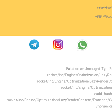
02136611
02133988
Fatal error
: Uncaught TypeEr
rocket/inc/Engine/Optimization/LazyR
rocket/inc/Engine/Optimization/LazyRenderC
rocket/inc/Engine/Optimizati
>add_hash_
rocket/inc/Engine/Optimization/LazyRenderContent/Frontend/C
/home/jo