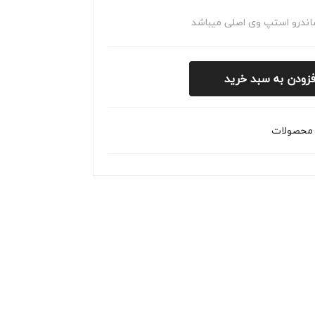
مگا
درو
اندرو استپ وی اصلی میباشد
ن
فزودن به سبد خرید
محصولات