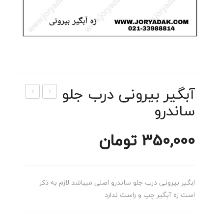
آبگیر بیرونی درب جلو
ساندرو
راک
یغه
ت
برف
سپر
پاک
350,000
تومان
عق
ن
ب
جلو
چپ
کولئ
ابگیر بیرونی درب جلو ساندرو اصلی میباشد لاژم به ذکر
سان
وس
است زه آبگیر چپ و راست ندارد
درو