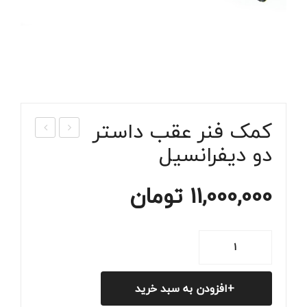
کمک فنر عقب داستر
دو دیفرانسیل
مک
مک
فنر
فنر
جلو
عق
11,000,000
تومان
داس
ب
تر
داس
کمک
اصل
تر
فنر
ی |
تک
عقب
خری
دیفر
افزودن به سبد خرید
داستر
د
انسی