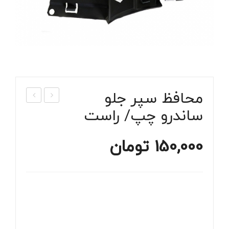
محافظ سپر جلو
ساندرو چپ/ راست
ه
یاق
ابروی
مه
ی
شک
150,000
تومان
جلو
ن
پنجر
جلو
ه
سان
سان
درو
درو