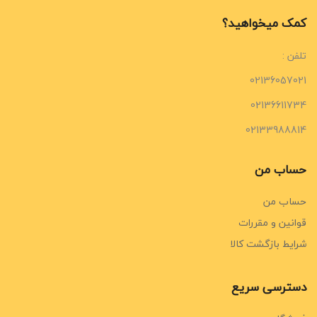
کمک میخواهید؟
تلفن :
02136057021
02136611734
02133988814
حساب من
حساب من
قوانین و مقررات
شرایط بازگشت کالا
دسترسی سریع