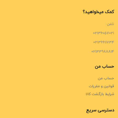
کمک میخواهید؟
تلفن :
02136057021
02136611734
02133988814
حساب من
حساب من
قوانین و مقررات
شرایط بازگشت کالا
دسترسی سریع