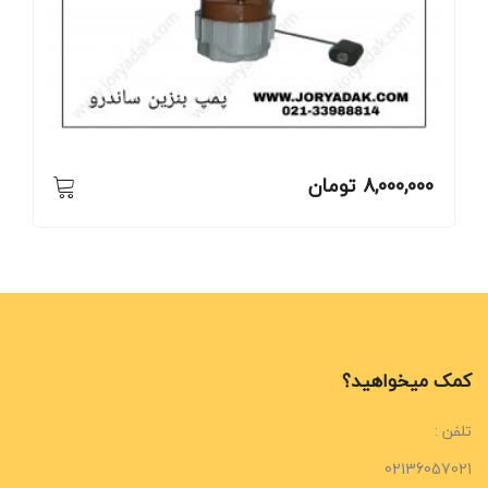
8,000,000
تومان
کمک میخواهید؟
تلفن :
02136057021