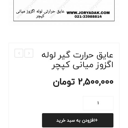
عایق حرارت گیر لوله
اگزوز میانی کپچر
ایق
ه
حرارت
کرو
ی
م
2,500,000
تومان
منب
جلو
ع
پنجر
عایق
اگزو
ه
حرارت
ز
کپچ
گیر
انته
ر
افزودن به سبد خرید
لوله
ایی