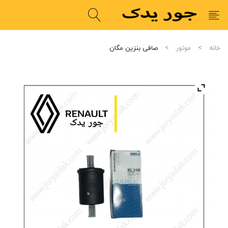
خانه
موتور
صافی بنزین مگان