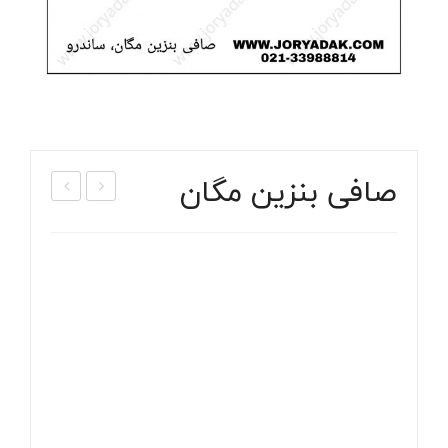
صافی بنزین مگان
لو
واک
س
ش
سم
موتو
ت
ر
راس
مگا
ت
ن
مگا
ن
۲۰۰