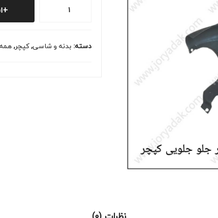
شلگیر
ا
جلو
جلویی
راست
دسته:
بدنه و شاسی
,
کپچر
,
همه
کپچر
عدد
نظرات (0)