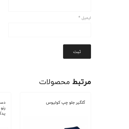
ایمیل
*
مرتبط
محصولات
گلگیر جلو چپ کولیوس
دست
رنو 
یدک