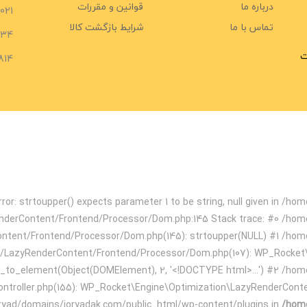
درباره ما
قوانین و مقررات
021
تماس با ما
شرایط بازگشت کالا
734
ت
814
ror: strtoupper() expects parameter 1 to be string, null given in /
enderContent/Frontend/Processor/Dom.php:145 Stack trace: #0 /hom
ontent/Frontend/Processor/Dom.php(145): strtoupper(NULL) #1 /hom
on/LazyRenderContent/Frontend/Processor/Dom.php(107): WP_Rocke
to_element(Object(DOMElement), 2, '<!DOCTYPE html>...') #2 /hom
ontroller.php(155): WP_Rocket\Engine\Optimization\LazyRenderCon
ryad/domains/joryadak.com/public_html/wp-content/plugins in
/home