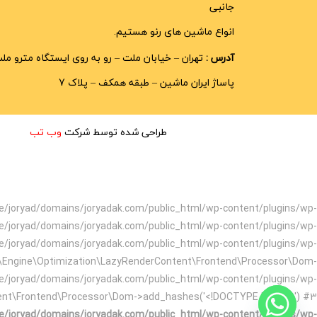
جانبی
انواع ماشین های رنو هستیم.
آدرس :
تهران – خیابان ملت – رو به روی ایستگاه مترو مل
پاساژ ایران ماشین – طبقه همکف – پلاک 7
طراحی شده توسط شرکت
وب تب
home/joryad/domains/joryadak.com/public_html/wp-content/plugins/wp-
e/joryad/domains/joryadak.com/public_html/wp-content/plugins/wp-
e/joryad/domains/joryadak.com/public_html/wp-content/plugins/wp-
t\Engine\Optimization\LazyRenderContent\Frontend\Processor\Dom-
e/joryad/domains/joryadak.com/public_html/wp-content/plugins/wp-
tent\Frontend\Processor\Dom->add_hashes('<!DOCTYPE html>...') #3
/joryad/domains/joryadak.com/public_html/wp-content/plugins/wp-