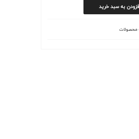
فزودن به سبد خرید
س
چپ
کولئ
کپچ
وس
ر
 محصولات