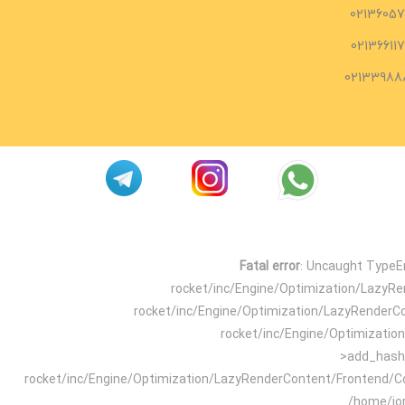
02136057
02136611
02133988
Fatal error
: Uncaught TypeEr
rocket/inc/Engine/Optimization/LazyR
rocket/inc/Engine/Optimization/LazyRenderC
rocket/inc/Engine/Optimizati
>add_hash_
rocket/inc/Engine/Optimization/LazyRenderContent/Frontend/C
/home/jo