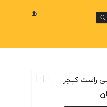
یی راست کپچر
نک
لگیر
ن
کن
جلو
گیرب
جلوی
ک
ی