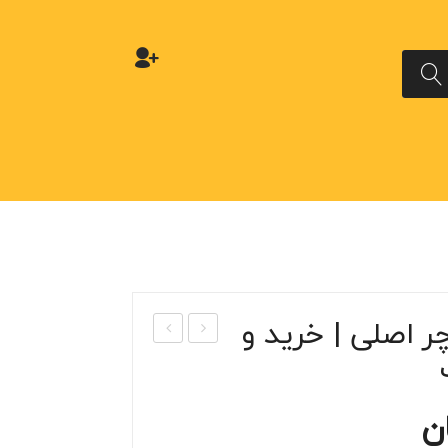
ر اصلی | خرید و
بیه‌
رب
ساز
رادیا
قفل
تور
ن
فرما
کولی