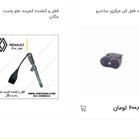
د قفل کن مرکزی ساندرو
قفل و کشنده کمربند جلو راست
مگان
600,
تومان