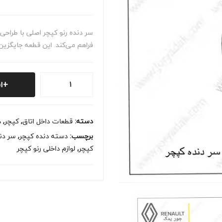
سر دنده رنو کپچر اصلی با طراحی 
فراهم می‌کند. این قطعه جایگزی
سر
ا
دنده
رنو
کپچر
دسته:
قطعات داخل اتاق
,
کپچر
,
ه
اصلی
برچسب:
دسته دنده کپچر
,
سر دن
|
کپچر
,
لوازم داخلی رنو کپچر
خرید
و
قیمت
جور
یدک
عدد