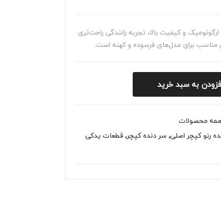
ن
وس
مگا
قدی
ارگونومیک و کیفیت بالا، تجربه رانندگی راحت‌تری
ن |
م |
ن مناسب برای مدل‌های فرسوده و کهنه است.
خری
خری
د و
د و
قیم
قیم
فزودن به سبد خرید
ت
ت
جور
یدک
مه محصولات
ده رنو کپچر اصلی
,
سر دنده کپچر
,
قطعات یدکی