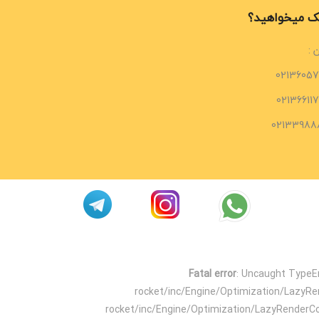
 میخواهید؟
 :
02136057
02136611
02133988
Fatal error
: Uncaught TypeEr
rocket/inc/Engine/Optimization/LazyR
rocket/inc/Engine/Optimization/LazyRenderC