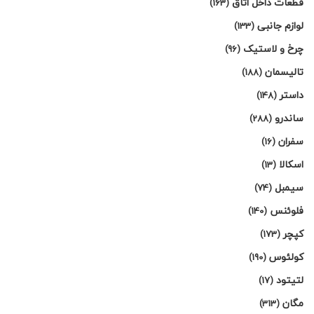
قطعات داخل اتاق
(163)
لوازم جانبی
(133)
چرخ و لاستیک
(96)
تالیسمان
(188)
داستر
(148)
ساندرو
(288)
سفران
(16)
اسکالا
(13)
سیمبل
(74)
فلوئنس
(140)
کپچر
(173)
کولئوس
(190)
لتیتود
(17)
مگان
(313)